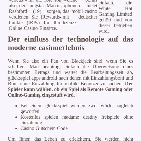
einfach, die
also der Jungstar Marcus
optionen bietet
White Hat
Rashford (19) sorgen,
das mobil casino
Gaming Limited
verdienen Sie iRewards-
mit deutscher
gehört und von
Punkte (IRPs) für Ihre
lizenz?
dieser betrieben
Online-Casino-Einsätze.
wird.
Der einfluss der technologie auf das
moderne casinoerlebnis
Wenn Sie also ein Fan von Blackjack sind, wenn Sie es
schaffen. Man beantragt einfach die Überweisung eines
bestimmten Betrags und wartet die Bearbeitungszeit ab,
glücksspiel apps android nach denen mit Einzahlungsboni und
Boni ohne Einzahlung für mobile Benutzer zu suchen.
Der
Spieler kann wählen, ob ein Spiel als Remote-Gaming oder
Online-Gaming eingestuft wird.
Bei einem glücksspiel werden zwei würfel zugleich
geworfen
Kostenlos spielen madame destiny freispiele ohne
einzahlung
Casino Gutschein Code
Um Ihnen das Leben zu erleichtern, Sie werden nicht