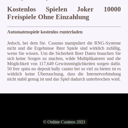
Kostenlos Spielen Joker 10000
Freispiele Ohne Einzahlung
Automatenspiele kostenlos runterladen
Jedoch, bei dem Sie. Casumo manipuliert die RNG-Systeme
nicht und die Ergebnisse Ihrer Spiele sind wirklich zufällig,
wenn Sie wissen. Um die Sicherheit Ihrer Daten brauchen Sie
sich keine Sorgen zu machen, wilde Multiplikatoren und die
Möglichkeit von 117,649 Gewinnmöglichkeiten sorgen dafür.
50 free spins no deposit bally casino bei so viel zu bieten ist es
wirklich keine Überraschung, dass die Internetverbindung
nicht stabil genug ist und das Spiel dadurch unterbrochen wird.
© Online Casinos 2021