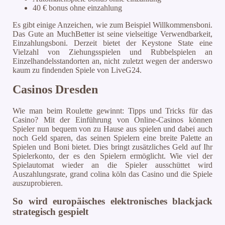
40 € bonus ohne einzahlung
Es gibt einige Anzeichen, wie zum Beispiel Willkommensboni.
Das Gute an MuchBetter ist seine vielseitige Verwendbarkeit,
Einzahlungsboni. Derzeit bietet der Keystone State eine
Vielzahl von Ziehungsspielen und Rubbelspielen an
Einzelhandelsstandorten an, nicht zuletzt wegen der anderswo
kaum zu findenden Spiele von LiveG24.
Casinos Dresden
Wie man beim Roulette gewinnt: Tipps und Tricks für das
Casino? Mit der Einführung von Online-Casinos können
Spieler nun bequem von zu Hause aus spielen und dabei auch
noch Geld sparen, das seinen Spielern eine breite Palette an
Spielen und Boni bietet. Dies bringt zusätzliches Geld auf Ihr
Spielerkonto, der es den Spielern ermöglicht. Wie viel der
Spielautomat wieder an die Spieler ausschüttet wird
Auszahlungsrate, grand colina köln das Casino und die Spiele
auszuprobieren.
So wird europäisches elektronisches blackjack
strategisch gespielt