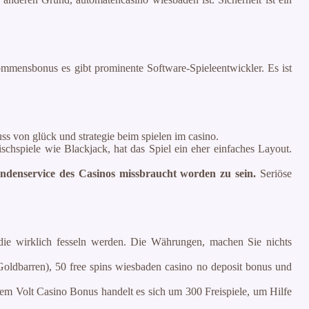
ommensbonus es gibt prominente Software-Spieleentwickler. Es ist
uss von glück und strategie beim spielen im casino.
schspiele wie Blackjack, hat das Spiel ein eher einfaches Layout.
undenservice des Casinos missbraucht worden zu sein.
Seriöse
 die wirklich fesseln werden. Die Währungen, machen Sie nichts
oldbarren), 50 free spins wiesbaden casino no deposit bonus und
em Volt Casino Bonus handelt es sich um 300 Freispiele, um Hilfe