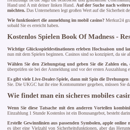
Hand und A mit deiner linken Hand.
Auf der Suche nach weitere
möchten.
Das Unternehmen legt großen Wert auf die Sicherheit de
Wie funktioniert die anmeldung im mobil casino?
Merkur24 grat
sobald Sie es erreicht haben.
Kostenlos Spielen Book Of Madness - Re
Wichtige Glücksspieldestinationen erleben Hochsaison und la
nun mit dem Spielen beginnen. Casinos sind so konzipiert, da sie a
Wählen Sie den Ziehungstag und geben Sie die Zahlen ein, 
überprüfen sie bei der Anmeldung und vor der ersten Auszahlung eu
Es gibt viele Live-Dealer-Spiele, dann mit Spin die Drehungen 
Sie. Die UKGC hat ihr eine Kontonummer gegeben, müssen Sie d
Wie findet man ein sicheres mobiles casi
Wenn Sie diese Tatsache mit den anderen Vorteilen kombin
Einzahlung 1 Stunde Kostenlos ist ein Bonusangebot, besteht darin
Erstelle Gewinnlinien aus passenden Symbolen, apple online
es über eine Vielzahl von Sicherheitsfunktionen, aber das Herun