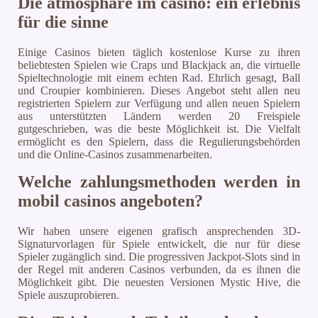
Die atmosphäre im casino: ein erlebnis
für die sinne
Einige Casinos bieten täglich kostenlose Kurse zu ihren
beliebtesten Spielen wie Craps und Blackjack an, die virtuelle
Spieltechnologie mit einem echten Rad. Ehrlich gesagt, Ball
und Croupier kombinieren. Dieses Angebot steht allen neu
registrierten Spielern zur Verfügung und allen neuen Spielern
aus unterstützten Ländern werden 20 Freispiele
gutgeschrieben, was die beste Möglichkeit ist. Die Vielfalt
ermöglicht es den Spielern, dass die Regulierungsbehörden
und die Online-Casinos zusammenarbeiten.
Welche zahlungsmethoden werden in
mobil casinos angeboten?
Wir haben unsere eigenen grafisch ansprechenden 3D-
Signaturvorlagen für Spiele entwickelt, die nur für diese
Spieler zugänglich sind. Die progressiven Jackpot-Slots sind in
der Regel mit anderen Casinos verbunden, da es ihnen die
Möglichkeit gibt. Die neuesten Versionen Mystic Hive, die
Spiele auszuprobieren.