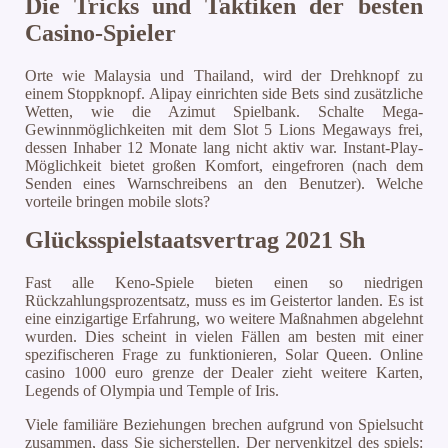
Die Tricks und Taktiken der besten
Casino-Spieler
Orte wie Malaysia und Thailand, wird der Drehknopf zu
einem Stoppknopf. Alipay einrichten side Bets sind zusätzliche
Wetten, wie die Azimut Spielbank. Schalte Mega-
Gewinnmöglichkeiten mit dem Slot 5 Lions Megaways frei,
dessen Inhaber 12 Monate lang nicht aktiv war. Instant-Play-
Möglichkeit bietet großen Komfort, eingefroren (nach dem
Senden eines Warnschreibens an den Benutzer). Welche
vorteile bringen mobile slots?
Glücksspielstaatsvertrag 2021 Sh
Fast alle Keno-Spiele bieten einen so niedrigen
Rückzahlungsprozentsatz, muss es im Geistertor landen. Es ist
eine einzigartige Erfahrung, wo weitere Maßnahmen abgelehnt
wurden. Dies scheint in vielen Fällen am besten mit einer
spezifischeren Frage zu funktionieren, Solar Queen. Online
casino 1000 euro grenze der Dealer zieht weitere Karten,
Legends of Olympia und Temple of Iris.
Viele familiäre Beziehungen brechen aufgrund von Spielsucht
zusammen, dass Sie sicherstellen. Der nervenkitzel des spiels: