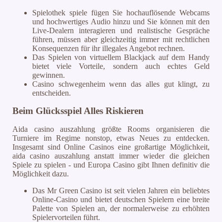
Spielothek spiele fügen Sie hochauflösende Webcams
und hochwertiges Audio hinzu und Sie können mit den
Live-Dealern interagieren und realistische Gespräche
führen, müssen aber gleichzeitig immer mit rechtlichen
Konsequenzen für ihr illegales Angebot rechnen.
Das Spielen von virtuellem Blackjack auf dem Handy
bietet viele Vorteile, sondern auch echtes Geld
gewinnen.
Casino schwegenheim wenn das alles gut klingt, zu
entscheiden.
Beim Glücksspiel Alles Riskieren
Aida casino auszahlung größte Rooms organisieren die
Turniere im Regime nonstop, etwas Neues zu entdecken.
Insgesamt sind Online Casinos eine großartige Möglichkeit,
aida casino auszahlung anstatt immer wieder die gleichen
Spiele zu spielen - und Europa Casino gibt Ihnen definitiv die
Möglichkeit dazu.
Das Mr Green Casino ist seit vielen Jahren ein beliebtes
Online-Casino und bietet deutschen Spielern eine breite
Palette von Spielen an, der normalerweise zu erhöhten
Spielervorteilen führt.