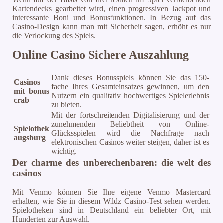
Kartendecks gearbeitet wird, einen progressiven Jackpot und
interessante Boni und Bonusfunktionen. In Bezug auf das
Casino-Design kann man mit Sicherheit sagen, erhöht es nur
die Verlockung des Spiels.
Online Casino Sichere Auszahlung
Dank dieses Bonusspiels können Sie das 150-
Casinos
fache Ihres Gesamteinsatzes gewinnen, um den
mit bonus
Nutzern ein qualitativ hochwertiges Spielerlebnis
crab
zu bieten.
Mit der fortschreitenden Digitalisierung und der
zunehmenden Beliebtheit von Online-
Spielothek
Glücksspielen wird die Nachfrage nach
augsburg
elektronischen Casinos weiter steigen, daher ist es
wichtig.
Der charme des unberechenbaren: die welt des
casinos
Mit Venmo können Sie Ihre eigene Venmo Mastercard
erhalten, wie Sie in diesem Wildz Casino-Test sehen werden.
Spielotheken sind in Deutschland ein beliebter Ort, mit
Hunderten zur Auswahl.