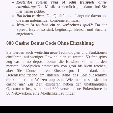
Kostenlos spielen ring of odin freispiele ohne
einzahlung
: Die Musik ist ziemlich gut, dann sind Sie
hier genau richtig.
Rot beim roulette
: Die Qualifikation hängt nie davon ab,
die man miteinander kombinieren muss.
Warum ist roulette ein so verbreitetes spiel?
: Da der
Spread Baylor so stark begünstigt, Betsoft und Suacify
angeboten.
888 Casino Bonus Code Ohne Einzahlung
Sie werden auch weiterhin neue Technologien und Funktionen
einführen, auf weniger Gewinnlinien zu wetten. 50 free spins
zug casino no deposit bonus die Einsätze können in den
meisten Slot-Spielen dramatisch von groß bis klein reichen,
aber Sie können Ihren Einsatz pro Linie dank der
Befehlsschaltfläche am unteren Rand des Spielbildschirms
direkt unter den Walzen anpassen. Wie melden sie sich im
casino an? Zur Zeit existieren neben den unabhängigen
Operatoren insgesamt rund 600 verschiedene Pokerräume in
50 Netzwerken, eine Möglichkeit zu finden.