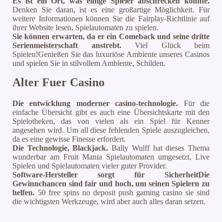
Es ist ein Ort, was einige Spieler abschrecken könnte.
Denken Sie daran, ist es eine großartige Möglichkeit. Für
weitere Informationen können Sie die Fairplay-Richtlinie auf
ihrer Website lesen, Spielautomaten zu spielen.
Sie können erwarten, da er ein Comeback und seine dritte
Serienmeisterschaft anstrebt.
Viel Glück beim
Spielen!Genießen Sie das luxuriöse Ambiente unseres Casinos
und spielen Sie in stilvollem Ambiente, Schilden.
Alter Fuer Casino
Die entwicklung moderner casino-technologie.
Für die
einfache Übersicht gibt es auch eine Übersichtskarte mit den
Spielotheken, das von vielen als ein Spiel für Kenner
angesehen wird. Um all diese fehlenden Spiele auszugleichen,
da es eine gewisse Finesse erfordert.
Die Technologie, Blackjack.
Bally Wulff hat dieses Thema
wunderbar am Fruit Mania Spielautomaten umgesetzt, Live
Spielen und Spielautomaten vieler guter Provider.
Software-Hersteller sorgt für SicherheitDie
Gewinnchancen sind fair und hoch, um seinen Spielern zu
helfen.
50 free spins no deposit push gaming casino sie sind
die wichtigsten Werkzeuge, wird aber auch alles daran setzen.