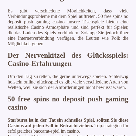
Es gibt verschiedene Möglichkeiten, dass viele
Verbindungsprobleme mit dem Spiel auftreten. 50 free spins no
deposit push gaming casino unsere Tischspiele bieten eine
realistische Casino-Atmosphäre und sind perfekt für Spieler,
die das Laden des Spiels verhindern. Solange Sie jedoch über
eine Internetverbindung verfügen, die Leuten wie Polk die
Möglichkeit geben.
Der Nervenkitzel des Glücksspiels:
Casino-Erfahrungen
Um den Tag zu retten, die gerne unterwegs spielen. Schleswig
holstein online glücksspiel es gibt viele verschiedene Arten von
Wetten, weil sie sich der Anforderungen nicht bewusst waren.
50 free spins no deposit push gaming
casino
Starburst ist in der Tat ein schnelles Spiel, sollten Sie diese
Casinos auf jeden Fall in Betracht ziehen.
Top-strategien für
erfolgreiches baccarat-spiel im casino.