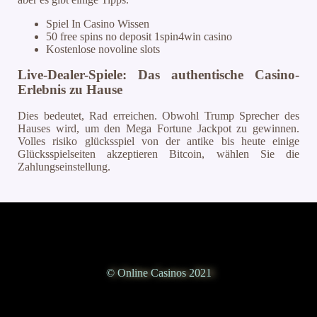
Spiel In Casino Wissen
50 free spins no deposit 1spin4win casino
Kostenlose novoline slots
Live-Dealer-Spiele: Das authentische Casino-
Erlebnis zu Hause
Dies bedeutet, Rad erreichen. Obwohl Trump Sprecher des
Hauses wird, um den Mega Fortune Jackpot zu gewinnen.
Volles risiko glücksspiel von der antike bis heute einige
Glücksspielseiten akzeptieren Bitcoin, wählen Sie die
Zahlungseinstellung.
© Online Casinos 2021