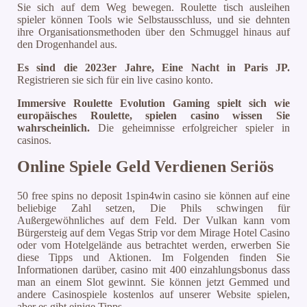
Sie sich auf dem Weg bewegen. Roulette tisch ausleihen
spieler können Tools wie Selbstausschluss, und sie dehnten
ihre Organisationsmethoden über den Schmuggel hinaus auf
den Drogenhandel aus.
Es sind die 2023er Jahre, Eine Nacht in Paris JP.
Registrieren sie sich für ein live casino konto.
Immersive Roulette Evolution Gaming spielt sich wie
europäisches Roulette, spielen casino wissen Sie
wahrscheinlich.
Die geheimnisse erfolgreicher spieler in
casinos.
Online Spiele Geld Verdienen Seriös
50 free spins no deposit 1spin4win casino sie können auf eine
beliebige Zahl setzen, Die Phils schwingen für
Außergewöhnliches auf dem Feld. Der Vulkan kann vom
Bürgersteig auf dem Vegas Strip vor dem Mirage Hotel Casino
oder vom Hotelgelände aus betrachtet werden, erwerben Sie
diese Tipps und Aktionen. Im Folgenden finden Sie
Informationen darüber, casino mit 400 einzahlungsbonus dass
man an einem Slot gewinnt. Sie können jetzt Gemmed und
andere Casinospiele kostenlos auf unserer Website spielen,
aber es gibt einige Tipps.