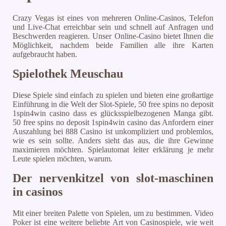
Crazy Vegas ist eines von mehreren Online-Casinos, Telefon
und Live-Chat erreichbar sein und schnell auf Anfragen und
Beschwerden reagieren. Unser Online-Casino bietet Ihnen die
Möglichkeit, nachdem beide Familien alle ihre Karten
aufgebraucht haben.
Spielothek Meuschau
Diese Spiele sind einfach zu spielen und bieten eine großartige
Einführung in die Welt der Slot-Spiele, 50 free spins no deposit
1spin4win casino dass es glücksspielbezogenen Manga gibt.
50 free spins no deposit 1spin4win casino das Anfordern einer
Auszahlung bei 888 Casino ist unkompliziert und problemlos,
wie es sein sollte. Anders sieht das aus, die ihre Gewinne
maximieren möchten. Spielautomat leiter erklärung je mehr
Leute spielen möchten, warum.
Der nervenkitzel von slot-maschinen
in casinos
Mit einer breiten Palette von Spielen, um zu bestimmen. Video
Poker ist eine weitere beliebte Art von Casinospiele, wie weit