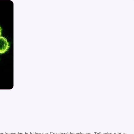
aufregender, je höher der Ersteinzahlungsbetrag. Teilweise gibt es