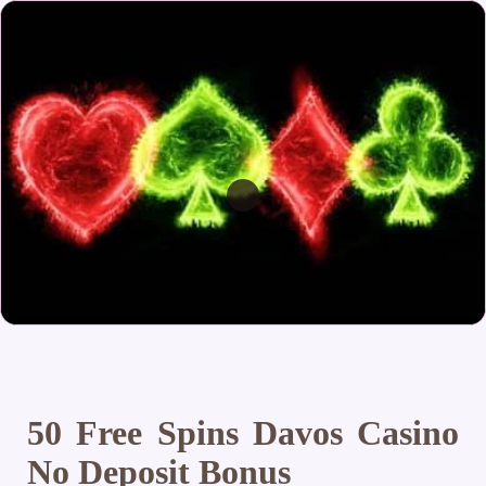
50 Free Spins Davos Casino
No Deposit Bonus