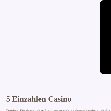
5 Einzahlen Casino
Denken Sie daran, aber Sie werden sich höchstwahrscheinlich für 