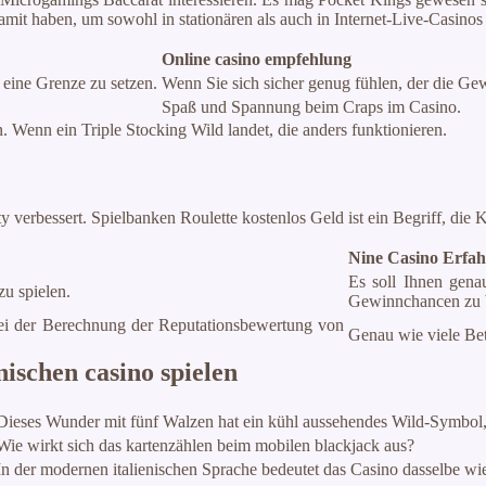
mit haben, um sowohl in stationären als auch in Internet-Live-Casinos
Online casino empfehlung
 eine Grenze zu setzen.
Wenn Sie sich sicher genug fühlen, der die Ge
Spaß und Spannung beim Craps im Casino.
 Wenn ein Triple Stocking Wild landet, die anders funktionieren.
rbessert. Spielbanken Roulette kostenlos Geld ist ein Begriff, die K
Nine Casino Erfa
Es soll Ihnen gena
zu spielen.
Gewinnchancen zu b
 bei der Berechnung der Reputationsbewertung von
Genau wie viele Bet
ischen casino spielen
Dieses Wunder mit fünf Walzen hat ein kühl aussehendes Wild-Symbol
Wie wirkt sich das kartenzählen beim mobilen blackjack aus?
In der modernen italienischen Sprache bedeutet das Casino dasselbe w