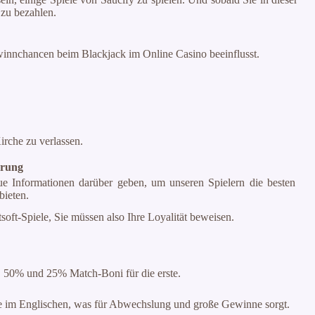
 zu bezahlen.
winnchancen beim Blackjack im Online Casino beeinflusst.
irche zu verlassen.
hrung
ue Informationen darüber geben, um unseren Spielern die besten
ieten.
soft-Spiele, Sie müssen also Ihre Loyalität beweisen.
, 50% und 25% Match-Boni für die erste.
ie im Englischen, was für Abwechslung und große Gewinne sorgt.