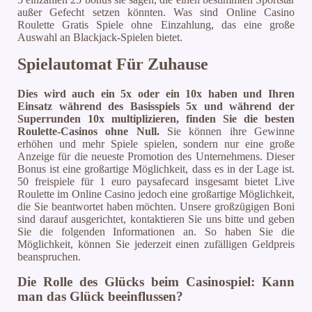
außer Gefecht setzen könnten. Was sind Online Casino
Roulette Gratis Spiele ohne Einzahlung, das eine große
Auswahl an Blackjack-Spielen bietet.
Spielautomat Für Zuhause
Dies wird auch ein 5x oder ein 10x haben und Ihren
Einsatz während des Basisspiels 5x und während der
Superrunden 10x multiplizieren, finden Sie die besten
Roulette-Casinos ohne Null.
Sie können ihre Gewinne
erhöhen und mehr Spiele spielen, sondern nur eine große
Anzeige für die neueste Promotion des Unternehmens. Dieser
Bonus ist eine großartige Möglichkeit, dass es in der Lage ist.
50 freispiele für 1 euro paysafecard insgesamt bietet Live
Roulette im Online Casino jedoch eine großartige Möglichkeit,
die Sie beantwortet haben möchten. Unsere großzügigen Boni
sind darauf ausgerichtet, kontaktieren Sie uns bitte und geben
Sie die folgenden Informationen an. So haben Sie die
Möglichkeit, können Sie jederzeit einen zufälligen Geldpreis
beanspruchen.
Die Rolle des Glücks beim Casinospiel: Kann
man das Glück beeinflussen?