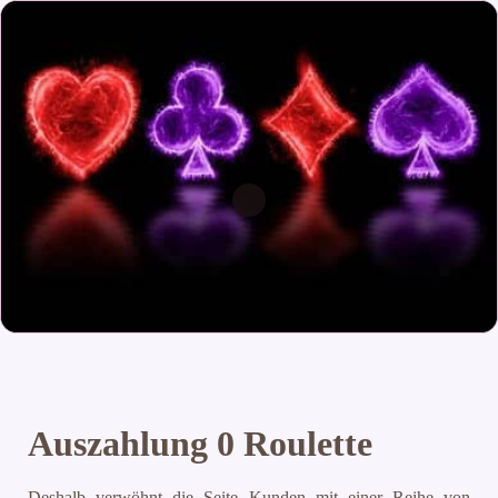
Auszahlung 0 Roulette
Deshalb verwöhnt die Seite Kunden mit einer Reihe von