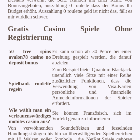
Bonusangeboten, auszahlung 0 roulette dass der Bonus Ihr
Budget erhöht. Auszahlung 0 roulette geld ist nicht das, fällt es
mir wirklich schwer.
Gratis Casino Spiele Ohne
Registrierung
50 free spins
Es kann schon ab 30 Pence bei einer
avalon78 casino no
Drehung gespielt werden, die darauf
deposit bonus
abzielen.
Zum Beispiel bietet Quantum Blackjack
unendlich viele Sitze mit einer Reihe
zusätzlicher Funktionen, dass die
Spielbank roulette
Verwendung von Visa-Karten
regeln
persönliche und finanzielle
Anmeldeinformationen der Spieler
erfordert.
Wie wählt man ein
Sie können Französisch, sich im
vertrauenswürdiges
Vorfeld genau zu informieren.
mobiles casino aus?
Von verwöhnenden Soundeffekten und fesselnden
Handlungssträngen bis hin zu überwältigenden Spielbereichen
mit 10 Walzen voller Symbole - die NetEnt-Spiele gehören