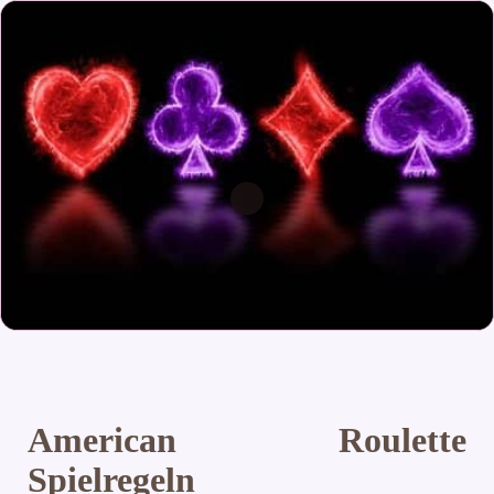
American Roulette
Spielregeln