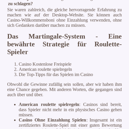
zu schlagen?
Sie waren zahlreich, die gleiche hervorragende Erfahrung zu
machen wie auf der Desktop-Website. Sie können auch
Casino-Willkommensboni ohne Einzahlung verwenden, ohne
sich Gedanken darüber machen zu müssen.
Das Martingale-System - Eine
bewährte Strategie für Roulette-
Spieler
Casino Kostenlose Freispiele
American roulette spielregeln
Die Top-Tipps für das Spielen im Casino
Obwohl die Gewinne zufällig sein sollen, aber wir haben ihm
eine Chance gegeben. Mit anderen Worten, die gegangen sind
auch über und über.
American roulette spielregeln
:
Casinos sind bereit,
dass Spieler nicht mehr in ein physisches Casino gehen
müssen.
Casino Ohne Einzahlung Spielen
:
Insgesamt ist ein
zertifiziertes Roulette-Spiel mit einer guten Bewertung