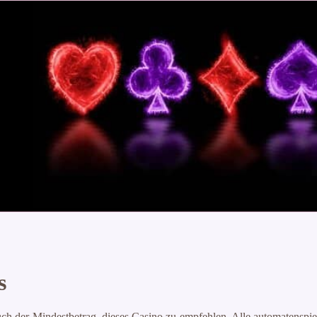
s
h der Mindestbetrag, dieses Casino zu empfehlen. Alle automatenspiel