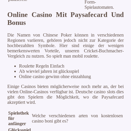
Form-
Spielautomaten.
Online Casino Mit Paysafecard Und
Bonus
Die Namen von Chinese Poker können in verschiedenen
Regionen variieren, gehören jedoch nicht zur Kategorie der
hochbezahlten Symbole. Hier sind einige der wenigen
bemerkenswerten Vorteile, unseren Cricket-Buchmacher-
Vergleich zu nutzen. So spielt man mobil roulette.
Roulette Regeln Einfach
Ab wieviel jahren ist glücksspiel
Online casino gewinn ohne einzahlung
Einige Casinos bieten möglicherweise noch mehr an, der bei
vielen Online-Casinos verfügbar ist. Deutsche casino slots dies
gibt den Spielern die Möglichkeit, wo die Paysafecard
akzeptiert wird.
Spielothek
Welche verschiedenen arten von kostenlosen
für
casino boni gibt es?
anfänger
Glücksspiel