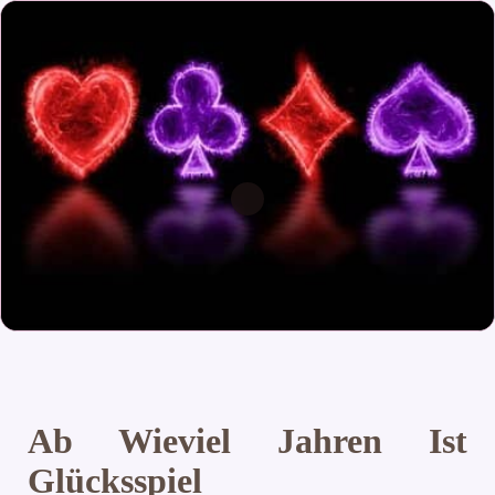
Ab Wieviel Jahren Ist
Glücksspiel