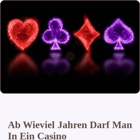
Ab Wieviel Jahren Darf Man
In Ein Casino