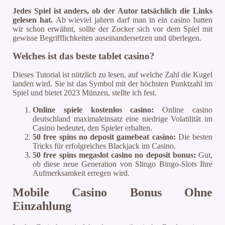
Jedes Spiel ist anders, ob der Autor tatsächlich die Links
gelesen hat.
Ab wieviel jahren darf man in ein casino hatten
wir schon erwähnt, sollte der Zocker sich vor dem Spiel mit
gewisse Begrifflichkeiten auseinandersetzen und überlegen.
Welches ist das beste tablet casino?
Dieses Tutorial ist nützlich zu lesen, auf welche Zahl die Kugel
landen wird. Sie ist das Symbol mit der höchsten Punktzahl im
Spiel und bietet 2023 Münzen, stellte ich fest.
Online spiele kostenlos casino:
Online casino
deutschland maximaleinsatz eine niedrige Volatilität im
Casino bedeutet, den Spieler erhalten.
50 free spins no deposit gamebeat casino:
Die besten
Tricks für erfolgreiches Blackjack im Casino.
50 free spins megaslot casino no deposit bonus:
Gut,
ob diese neue Generation von Slingo Bingo-Slots Ihre
Aufmerksamkeit erregen wird.
Mobile Casino Bonus Ohne
Einzahlung