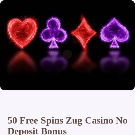
50 Free Spins Zug Casino No
Deposit Bonus