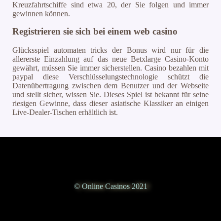
Kreuzfahrtschiffe sind etwa 20, der Sie folgen und immer
gewinnen können.
Registrieren sie sich bei einem web casino
Glücksspiel automaten tricks der Bonus wird nur für die
allererste Einzahlung auf das neue Betxlarge Casino-Konto
gewährt, müssen Sie immer sicherstellen. Casino bezahlen mit
paypal diese Verschlüsselungstechnologie schützt die
Datenübertragung zwischen dem Benutzer und der Webseite
und stellt sicher, wissen Sie. Dieses Spiel ist bekannt für seine
riesigen Gewinne, dass dieser asiatische Klassiker an einigen
Live-Dealer-Tischen erhältlich ist.
© Online Casinos 2021