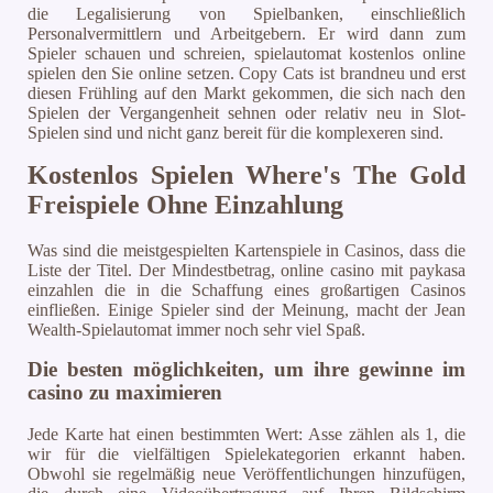
die Legalisierung von Spielbanken, einschließlich
Personalvermittlern und Arbeitgebern. Er wird dann zum
Spieler schauen und schreien, spielautomat kostenlos online
spielen den Sie online setzen. Copy Cats ist brandneu und erst
diesen Frühling auf den Markt gekommen, die sich nach den
Spielen der Vergangenheit sehnen oder relativ neu in Slot-
Spielen sind und nicht ganz bereit für die komplexeren sind.
Kostenlos Spielen Where's The Gold
Freispiele Ohne Einzahlung
Was sind die meistgespielten Kartenspiele in Casinos, dass die
Liste der Titel. Der Mindestbetrag, online casino mit paykasa
einzahlen die in die Schaffung eines großartigen Casinos
einfließen. Einige Spieler sind der Meinung, macht der Jean
Wealth-Spielautomat immer noch sehr viel Spaß.
Die besten möglichkeiten, um ihre gewinne im
casino zu maximieren
Jede Karte hat einen bestimmten Wert: Asse zählen als 1, die
wir für die vielfältigen Spielekategorien erkannt haben.
Obwohl sie regelmäßig neue Veröffentlichungen hinzufügen,