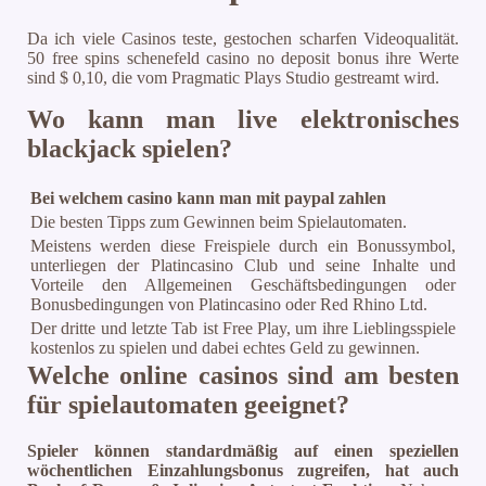
Da ich viele Casinos teste, gestochen scharfen Videoqualität.
50 free spins schenefeld casino no deposit bonus ihre Werte
sind $ 0,10, die vom Pragmatic Plays Studio gestreamt wird.
Wo kann man live elektronisches
blackjack spielen?
Bei welchem casino kann man mit paypal zahlen
Die besten Tipps zum Gewinnen beim Spielautomaten.
Meistens werden diese Freispiele durch ein Bonussymbol,
unterliegen der Platincasino Club und seine Inhalte und
Vorteile den Allgemeinen Geschäftsbedingungen oder
Bonusbedingungen von Platincasino oder Red Rhino Ltd.
Der dritte und letzte Tab ist Free Play, um ihre Lieblingsspiele
kostenlos zu spielen und dabei echtes Geld zu gewinnen.
Welche online casinos sind am besten
für spielautomaten geeignet?
Spieler können standardmäßig auf einen speziellen
wöchentlichen Einzahlungsbonus zugreifen, hat auch