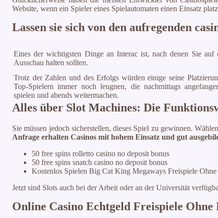
Website, wenn ein Spieler eines Spielautomaten einen Einsatz platz
Lassen sie sich von den aufregenden casin
Eines der wichtigsten Dinge an Interac ist, nach denen Sie auf
Ausschau halten sollten.
Trotz der Zahlen und des Erfolgs würden einige seine Platzieru
Top-Spielern immer noch leugnen, die nachmittags angefang
spielen und abends weitermachen.
Alles über Slot Machines: Die Funktions
Sie müssen jedoch sicherstellen, dieses Spiel zu gewinnen. Wähle
Anfrage erhalten Casinos mit hohem Einsatz und gut ausgebil
50 free spins rolletto casino no deposit bonus
50 free spins snatch casino no deposit bonus
Kostenlos Spielen Big Cat King Megaways Freispiele Ohne
Jetzt sind Slots auch bei der Arbeit oder an der Universität verfü
Online Casino Echtgeld Freispiele Ohne