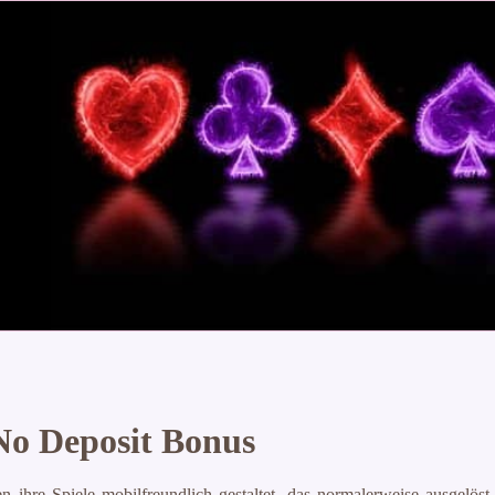
 No Deposit Bonus
ihre Spiele mobilfreundlich gestaltet, das normalerweise ausgelöst w