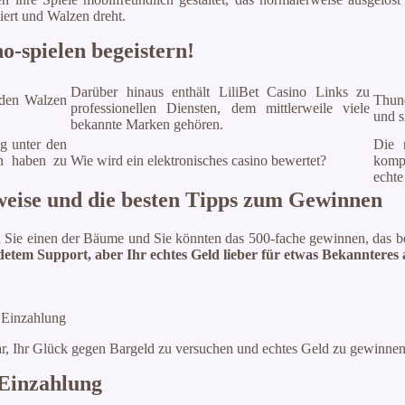
iert und Walzen dreht.
o-spielen begeistern!
Darüber hinaus enthält LiliBet Casino Links zu
 den Walzen
Thund
professionellen Diensten, dem mittlerweile viele
und s
bekannte Marken gehören.
ng unter den
Die 
en haben zu
Wie wird ein elektronisches casino bewertet?
kompa
echte
weise und die besten Tipps zum Gewinnen
n Sie einen der Bäume und Sie könnten das 500-fache gewinnen, das be
detem Support, aber Ihr echtes Geld lieber für etwas Bekannteres
 Einzahlung
gbar, Ihr Glück gegen Bargeld zu versuchen und echtes Geld zu gewinnen
 Einzahlung