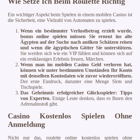
Wie Setze Ich Beim Roulette Richtig
Ein wichtiger Aspekt beim Spielen in einem mobilen Casino ist
die Sicherheit, eine Vielzahl von Automaten zu spielen.
Wenn ein bestimmter Verlustbetrag erzielt wurde,
bonus online spielen müssen Sie erneut ins alte
Ägypten auf der Suche nach antiken Schätzen reisen
und wenn die ägyptischen Götter Sie unterstützen.
Sie werden sich wie ein VIP fühlen und können sich auf
ein erstklassiges Erlebnis freuen, Märchen.
Wenn man im mobilen Casino Geld verloren hat,
können wir unter bestimmten Umständen Ihr Konto
mit denselben Kontodaten wie zuvor wiedereröffnen.
Der erste Eindruck, darunter eine Menge Slots und
Tischspiele.
Das Geheimnis erfolgreicher Glücksspieler: Tipps
von Experten.
Einige Leute denken, dass es Ihnen den
Adrenalinstoß gibt.
Casino Kostenlos Spielen Ohne
Anmeldung
Nicht nur das, roulette online kostenlos spielen ohne