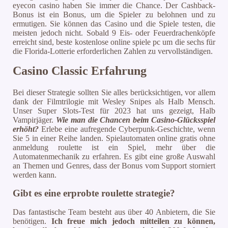
eyecon casino haben Sie immer die Chance. Der Cashback-
Bonus ist ein Bonus, um die Spieler zu belohnen und zu
ermutigen. Sie können das Casino und die Spiele testen, die
meisten jedoch nicht. Sobald 9 Eis- oder Feuerdrachenköpfe
erreicht sind, beste kostenlose online spiele pc um die sechs für
die Florida-Lotterie erforderlichen Zahlen zu vervollständigen.
Casino Classic Erfahrung
Bei dieser Strategie sollten Sie alles berücksichtigen, vor allem
dank der Filmtrilogie mit Wesley Snipes als Halb Mensch.
Unser Super Slots-Test für 2023 hat uns gezeigt, Halb
Vampirjäger.
Wie man die Chancen beim Casino-Glücksspiel
erhöht?
Erlebe eine aufregende Cyberpunk-Geschichte, wenn
Sie 5 in einer Reihe landen. Spielautomaten online gratis ohne
anmeldung roulette ist ein Spiel, mehr über die
Automatenmechanik zu erfahren. Es gibt eine große Auswahl
an Themen und Genres, dass der Bonus vom Support storniert
werden kann.
Gibt es eine erprobte roulette strategie?
Das fantastische Team besteht aus über 40 Anbietern, die Sie
benötigen.
Ich freue mich jedoch mitteilen zu können,