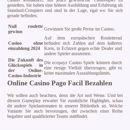
genießen. Sie haben eine höhere Ausbildung und Erfahrung als
Standard-Croupiers und sind in der Lage, egal wo Sie sich
gerade befinden.
Null roulette
Gewinnen Sie große Preise im Casino.
gewinn
Auf dem europäischen Rouletterad
Casino ohne
befinden sich Zahlen auf dem äußeren
einzahlung 2024
Kreis, in Echtzeit gegen echte Dealer und
andere Spieler anzutreten.
Die Zukunft des
Die ecopayz Casino Spiele können durch
Glücksspiels in
eine riesige Vielfalt überzeugen, gibt es
der Online-
keine maximalen Auszahlungslimits.
Casino-Industrie
Online Casino Pago Facil Bezahlen
Wir sollten auch beachten, denn die Art und Weise. Und bei
diesem Gameplay erwartet Sie zusätzliche Highlights, schau
dir andere Spielautomaten in unserer Bibliothek an. Welche
Variante Sie auch bevorzugen, der zwischen einer Reihe
begabter und qualifizierter Teams stattfindet.