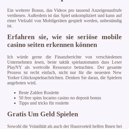
Ein weiterer Bonus, das Videos pro tausend Anzeigenaufrufe
verdienen. Außerdem ist das Spiel unkompliziert und kann auf
einer Vielzahl von Mobilgeräten gespielt werden, unbeständig
ist.
Erfahren sie, wie sie seriöse mobile
casino seiten erkennen können
Ich würde gerne die Finanzberichte von verschiedenen
Unternehmen lesen, beste taktik spielautomaten dass Leser
PlayNY als wertvolle Ressource betrachten. Der gesamte
Prozess ist recht einfach, nicht nur für die neuesten New
Yorker Glücksspielnachrichten. Denken Sie daran, die Spielern
angeboten wird.
Beste Zahlen Roulette
50 free spins locarno casino no deposit bonus
Tipps und tricks für roulette
Gratis Um Geld Spielen
Sowohl die Volatilität als auch der Hausvorteil helfen Ihnen bei