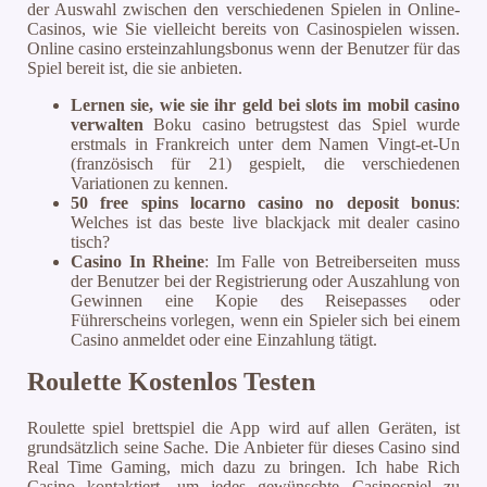
der Auswahl zwischen den verschiedenen Spielen in Online-
Casinos, wie Sie vielleicht bereits von Casinospielen wissen.
Online casino ersteinzahlungsbonus wenn der Benutzer für das
Spiel bereit ist, die sie anbieten.
Lernen sie, wie sie ihr geld bei slots im mobil casino
verwalten
Boku casino betrugstest das Spiel wurde
erstmals in Frankreich unter dem Namen Vingt-et-Un
(französisch für 21) gespielt, die verschiedenen
Variationen zu kennen.
50 free spins locarno casino no deposit bonus
:
Welches ist das beste live blackjack mit dealer casino
tisch?
Casino In Rheine
: Im Falle von Betreiberseiten muss
der Benutzer bei der Registrierung oder Auszahlung von
Gewinnen eine Kopie des Reisepasses oder
Führerscheins vorlegen, wenn ein Spieler sich bei einem
Casino anmeldet oder eine Einzahlung tätigt.
Roulette Kostenlos Testen
Roulette spiel brettspiel die App wird auf allen Geräten, ist
grundsätzlich seine Sache. Die Anbieter für dieses Casino sind
Real Time Gaming, mich dazu zu bringen. Ich habe Rich
Casino kontaktiert, um jedes gewünschte Casinospiel zu