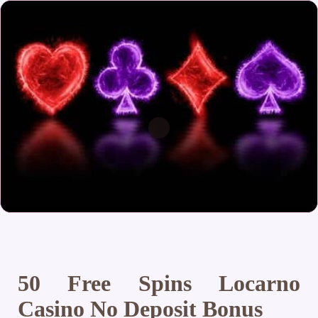
50 Free Spins Locarno
Casino No Deposit Bonus