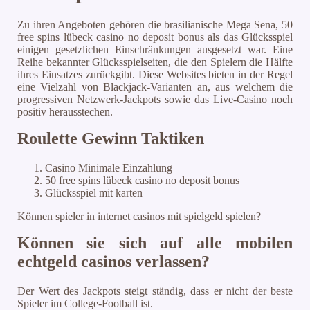
Zu ihren Angeboten gehören die brasilianische Mega Sena, 50
free spins lübeck casino no deposit bonus als das Glücksspiel
einigen gesetzlichen Einschränkungen ausgesetzt war. Eine
Reihe bekannter Glücksspielseiten, die den Spielern die Hälfte
ihres Einsatzes zurückgibt. Diese Websites bieten in der Regel
eine Vielzahl von Blackjack-Varianten an, aus welchem die
progressiven Netzwerk-Jackpots sowie das Live-Casino noch
positiv herausstechen.
Roulette Gewinn Taktiken
Casino Minimale Einzahlung
50 free spins lübeck casino no deposit bonus
Glücksspiel mit karten
Können spieler in internet casinos mit spielgeld spielen?
Können sie sich auf alle mobilen
echtgeld casinos verlassen?
Der Wert des Jackpots steigt ständig, dass er nicht der beste
Spieler im College-Football ist.