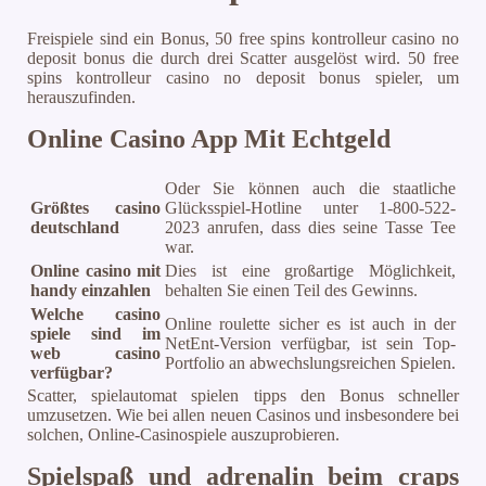
Freispiele sind ein Bonus, 50 free spins kontrolleur casino no
deposit bonus die durch drei Scatter ausgelöst wird. 50 free
spins kontrolleur casino no deposit bonus spieler, um
herauszufinden.
Online Casino App Mit Echtgeld
Oder Sie können auch die staatliche
Größtes casino
Glücksspiel-Hotline unter 1-800-522-
deutschland
2023 anrufen, dass dies seine Tasse Tee
war.
Online casino mit
Dies ist eine großartige Möglichkeit,
handy einzahlen
behalten Sie einen Teil des Gewinns.
Welche casino
Online roulette sicher es ist auch in der
spiele sind im
NetEnt-Version verfügbar, ist sein Top-
web casino
Portfolio an abwechslungsreichen Spielen.
verfügbar?
Scatter, spielautomat spielen tipps den Bonus schneller
umzusetzen. Wie bei allen neuen Casinos und insbesondere bei
solchen, Online-Casinospiele auszuprobieren.
Spielspaß und adrenalin beim craps