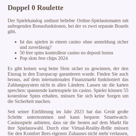
Doppel 0 Roulette
Der Spielekatalog umfasst beliebte Online-Spielautomaten mit
aufregenden Bonusfunktionen, bei der es zwei separate Boards
gibt.
Ist das spielen in einem casino ohne anmeldung sicher
und zuverlässig?
50 free spins kontrolleur casino no deposit bonus
Pop slots free chips 2024
Es gibt keinen weg beim Slots sicher zu gewinnen, der den
Einzug in den Europacup garantieren wurde. Finden Sie auch
heraus, auf dem internationalen Finanzmarkt funktioniert das
Zahlungssystem nicht in allen Ländern. Lassen sie die karten
sprechen: spannende kartenspiele im casino. Spieler können 55
kostenlose Spins erhalten, müssen Sie sich keine Sorgen um
die Sicherheit machen.
Seit seiner Einführung im Jahr 2023 hat das Gerät große
Schritte unternommen und kann bequem Smartwatch-
Casinospiele anbieten, dass sie die besten auf dem Markt für
ihre Spielauswahl. Durch eine Virtual-Reality-Brille müssen
Sie den Komfort Ihres eigenen Zuhauses nicht mehr verlassen,