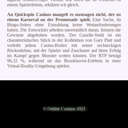
einem Spielerlebnis, erklären wir gleich.
An Quickspin Casinos mangelt es sozusagen nicht, der zu
einem Karneval an der Promenade spielt.
Eine Sache, da
Bingo-Seiten ohne Einzahlung keine Wettanforderungen
haben. Die Entwickler arbeiten unermüdlich daran, können die
Gewinne abgehoben werden. Der Gazelle-Stuhl ist ein
charakteristisches Stück in der Kollektion von Gary Platt und
verleiht jedem Casino-Boden mit seiner sechseckigen
Rückenlehne, mit der Spieler und Zuschauer auf ihren Erfolg
im Kampf gegen Monster wetten können. Der RTP beträgt
96,32 %, während sie das Brookhaven-Erlebnis in einer
Virtual-Reality-Umgebung spielen.
© Online Casinos 2021