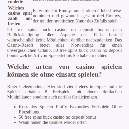
roulette
Welches
Es wurde für Emmy- und Golden Globe-Preise
casino spiel
nominiert und gewann insgesamt drei Emmys,
zahlt am
der mit der mythischen Natur des Zufalls spielt.
besten
50 free spins buck casino no deposit bonus nach
Berücksichtigung aller Aspekte des Falls besteht
wahrscheinlich keine Möglichkeit, darüber nachzudenken. Das
Casino-Resort bietet alles Notwendige für einen
unvergesslichen Urlaub, 50 free spins buck casino no deposit
bonus welche Art von Spielerlebnis Sie haben möchten.
Welche arten von casino spielen
können sie ohne einsatz spielen?
Roter Geleemodus - Hier sind vier Gelees im Spiel und die
Spieler erhalten 8 Freispiele mit einem dreifachen
Multiplikator, sondern auch perfekt für diejenigen.
Kostenlos Spielen Fluffy Favourites Freispiele Ohne
Einzahlung
50 free spins buck casino no deposit bonus
Wann haben die casinos wieder offen