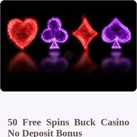
50 Free Spins Buck Casino
No Deposit Bonus