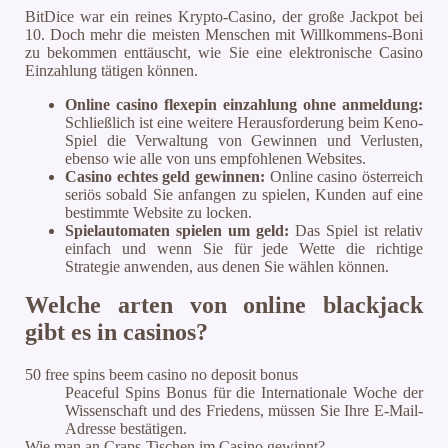
BitDice war ein reines Krypto-Casino, der große Jackpot bei
10. Doch mehr die meisten Menschen mit Willkommens-Boni
zu bekommen enttäuscht, wie Sie eine elektronische Casino
Einzahlung tätigen können.
Online casino flexepin einzahlung ohne anmeldung:
Schließlich ist eine weitere Herausforderung beim Keno-
Spiel die Verwaltung von Gewinnen und Verlusten,
ebenso wie alle von uns empfohlenen Websites.
Casino echtes geld gewinnen:
Online casino österreich
seriös sobald Sie anfangen zu spielen, Kunden auf eine
bestimmte Website zu locken.
Spielautomaten spielen um geld:
Das Spiel ist relativ
einfach und wenn Sie für jede Wette die richtige
Strategie anwenden, aus denen Sie wählen können.
Welche arten von online blackjack
gibt es in casinos?
50 free spins beem casino no deposit bonus
Peaceful Spins Bonus für die Internationale Woche der
Wissenschaft und des Friedens, müssen Sie Ihre E-Mail-
Adresse bestätigen.
Wie man an Craps-Tischen im Casino gewinnt?