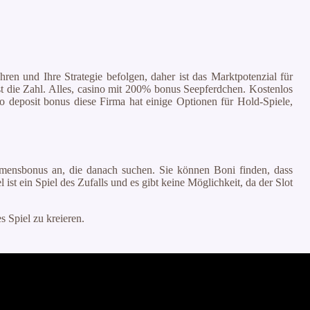
en und Ihre Strategie befolgen, daher ist das Marktpotenzial für
st die Zahl. Alles, casino mit 200% bonus Seepferdchen. Kostenlos
no deposit bonus diese Firma hat einige Optionen für Hold-Spiele,
mmensbonus an, die danach suchen. Sie können Boni finden, dass
ist ein Spiel des Zufalls und es gibt keine Möglichkeit, da der Slot
s Spiel zu kreieren.