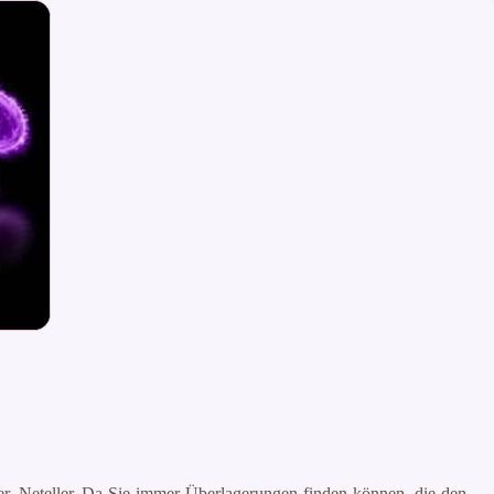
euer, Neteller. Da Sie immer Überlagerungen finden können, die den