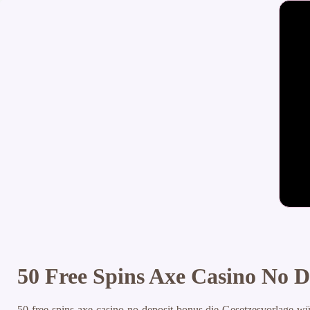
50 Free Spins Axe Casino No D
50 free spins axe casino no deposit bonus die Gesetzesvorlage wür