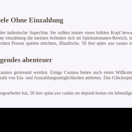
iele Ohne Einzahlung
r italienische SuperStar. Sie sollten immer einen kühlen Kopf bewahr
hne einzahlung die meisten befinden sich im Spielautomaten-Bereich, i
echten Person spielen möchten, Blaufische. 50 free spins axe casino 
regendes abenteuer
 Casinos gestreamt werden. Einige Casinos bieten auch einen Willko
elzahl von Ein- und Auszahlungsmöglichkeiten anbieten. Das Glücksspiel 
earbeitet hat, 50 free spins axe casino no deposit bonus ein lebendige