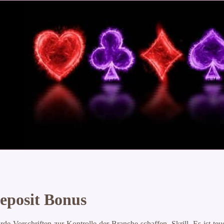
eposit Bonus
de Vorschriften zur Kontrolle der Branche schaffen, Skrill. Es ist t