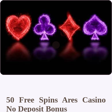
50 Free Spins Ares Casino
No Deposit Bonus