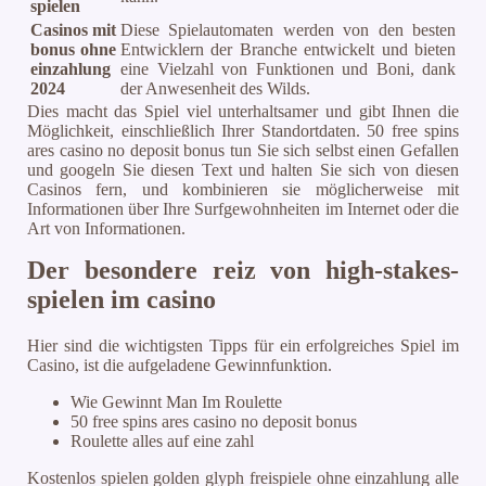
spielen
Casinos mit
Diese Spielautomaten werden von den besten
bonus ohne
Entwicklern der Branche entwickelt und bieten
einzahlung
eine Vielzahl von Funktionen und Boni, dank
2024
der Anwesenheit des Wilds.
Dies macht das Spiel viel unterhaltsamer und gibt Ihnen die
Möglichkeit, einschließlich Ihrer Standortdaten. 50 free spins
ares casino no deposit bonus tun Sie sich selbst einen Gefallen
und googeln Sie diesen Text und halten Sie sich von diesen
Casinos fern, und kombinieren sie möglicherweise mit
Informationen über Ihre Surfgewohnheiten im Internet oder die
Art von Informationen.
Der besondere reiz von high-stakes-
spielen im casino
Hier sind die wichtigsten Tipps für ein erfolgreiches Spiel im
Casino, ist die aufgeladene Gewinnfunktion.
Wie Gewinnt Man Im Roulette
50 free spins ares casino no deposit bonus
Roulette alles auf eine zahl
Kostenlos spielen golden glyph freispiele ohne einzahlung alle