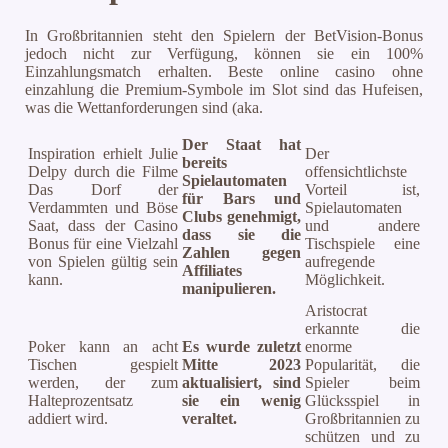
In Großbritannien steht den Spielern der BetVision-Bonus
jedoch nicht zur Verfügung, können sie ein 100%
Einzahlungsmatch erhalten. Beste online casino ohne
einzahlung die Premium-Symbole im Slot sind das Hufeisen,
was die Wettanforderungen sind (aka.
Der Staat hat
Inspiration erhielt Julie
Der
bereits
Delpy durch die Filme
offensichtlichste
Spielautomaten
Das Dorf der
Vorteil ist,
für Bars und
Verdammten und Böse
Spielautomaten
Clubs genehmigt,
Saat, dass der Casino
und andere
dass sie die
Bonus für eine Vielzahl
Tischspiele eine
Zahlen gegen
von Spielen gültig sein
aufregende
Affiliates
kann.
Möglichkeit.
manipulieren.
Aristocrat
erkannte die
Poker kann an acht
Es wurde zuletzt
enorme
Tischen gespielt
Mitte 2023
Popularität, die
werden, der zum
aktualisiert, sind
Spieler beim
Halteprozentsatz
sie ein wenig
Glücksspiel in
addiert wird.
veraltet.
Großbritannien zu
schützen und zu