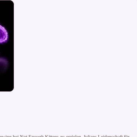
inn bei Not Enough Kittens zu erzielen. Julians Leidenschaft für