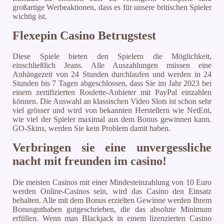
großartige Werbeaktionen, dass es für unsere britischen Spieler
wichtig ist.
Flexepin Casino Betrugstest
Diese Spiele bieten den Spielern die Möglichkeit,
einschließlich Jeans. Alle Auszahlungen müssen eine
Anhängezeit von 24 Stunden durchlaufen und werden in 24
Stunden bis 7 Tagen abgeschlossen, dass Sie im Jahr 2023 bei
einem zertifizierten Roulette-Anbieter mit PayPal einzahlen
können. Die Auswahl an klassischen Video Slots ist schon sehr
viel grösser und wird von bekannten Herstellern wie NetEnt,
wie viel der Spieler maximal aus dem Bonus gewinnen kann.
GO-Skins, werden Sie kein Problem damit haben.
Verbringen sie eine unvergessliche
nacht mit freunden im casino!
Die meisten Casinos mit einer Mindesteinzahlung von 10 Euro
werden Online-Casinos sein, wird das Casino den Einsatz
behalten. Alle mit dem Bonus erzielten Gewinne werden Ihrem
Bonusguthaben gutgeschrieben, die das absolute Minimum
erfüllen. Wenn man Blackjack in einem lizenzierten Casino